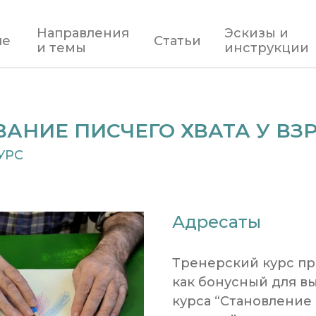
Направления
Эскизы и
ле
Статьи
и темы
инструкции
АНИЕ ПИСЧЕГО ХВАТА У ВЗ
УРС
Адресаты
Тренерский курс п
как бонусный для в
курса “Становление