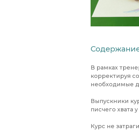
Содержание
В рамках трене
корректируя с
необходимые дл
Выпускники ку
писчего хвата у
Курс не затраг