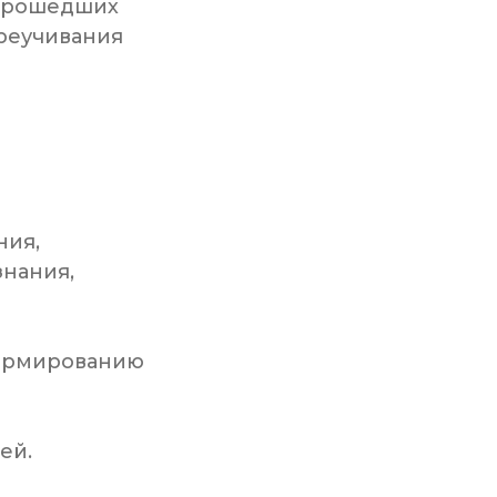
 прошедших
реучивания
ния,
нания,
формированию
ей.