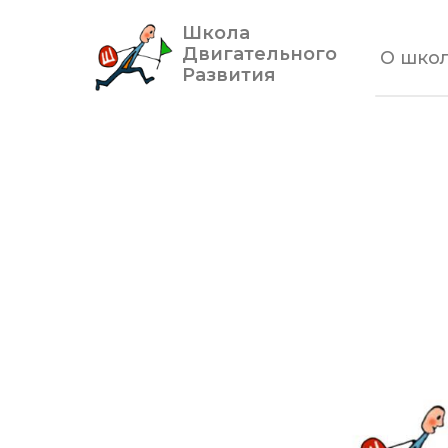
Школа
Двигательного
О шко
Развития