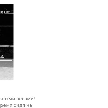
льными весами!
время сидя на