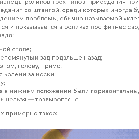
лизнецы роликов трех типов: приседания пр
едания со штангой, среди которых иногда б
дением проблемы, обычно называемой «клев
тся и показывается в роликах про фитнес сво
надо:
ной стопе;
епомянутый зад подальше назад;
этом, голову, прямо;
 колени за носки;
у;
а в нижнем положении были горизонтальны,
ь нельзя — травмоопасно.
их примерно такое: