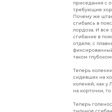
приседания с 
требующие хоро
Почему же штан
сгибаясь в поя
лордоза. И все
сгибание в поя
отделе, с плав
фиксированный 
таком глубоком
Теперь коленки.
сидевших на ко
коленей, как у 
на корточки, т
Теперь голенос
тыльное сгибан