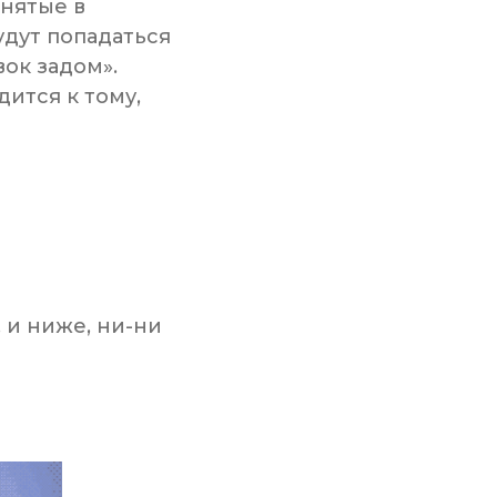
инятые в
удут попадаться
ок задом».
дится к тому,
 и ниже, ни-ни