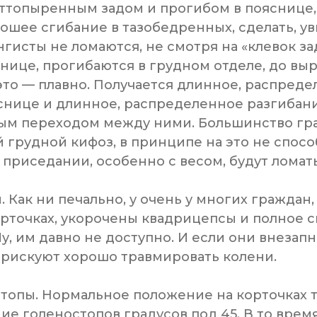
оттопыренным задом и прогибом в пояснице,
шее сгибание в тазобедренных, сделать, увы
гисты не ломаются, не смотря на «клевок за
снице, прогибаются в грудном отделе, до в
 это — плавно. Получается длинное, распред
снице и длинное, распределенное разгибан
ным переходом между ними. Большинство гр
грудной кифоз, в принципе на это не спосо
 приседании, особенно с весом, будут ломать
 Как ни печально, у очень у многих граждан,
рточках, укорочены квадрицепсы и полное 
Лу, им давно не доступно. И если они внезап
о рискуют хорошо травмировать колени.
топы. Нормальное положение на корточках 
ие голеностопов градусов под 45. В то время