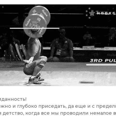
иданность!
жно и глубоко приседать, да еще и с преде
 детство, когда все мы проводили немалое 