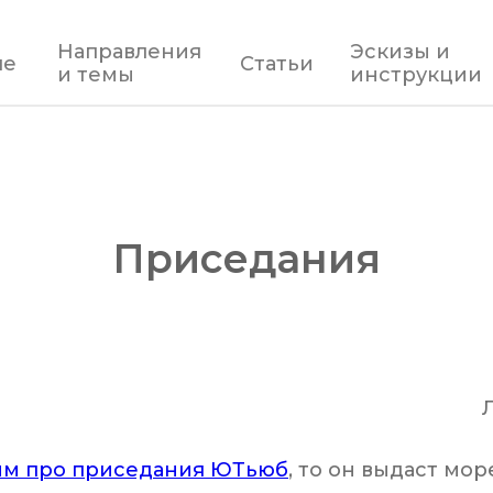
Направления
Эскизы и
ле
Статьи
и темы
инструкции
Приседания
им про приседания ЮТьюб
, то он выдаст мор