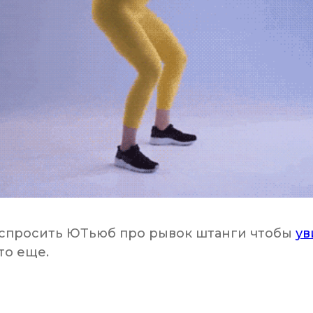
 спросить ЮТьюб про рывок штанги чтобы
ув
то еще.