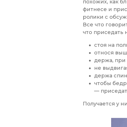
похожих, как б
фитнесе и прис
ролики с обсуж
Все что говори
что приседать 
стоя на пол
относя выш
держа, при 
не выдвигая
держа спин
чтобы бедр
— приседат
Получается у н