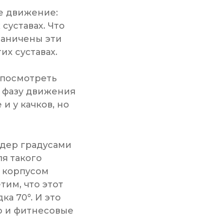
ое движение:
суставах. Что
раничены эти
их суставах.
 посмотреть
у фазу движения
и у качков, но
едер градусами
ля такого
 корпусом
тим, что этот
а 70°. И это
но и фитнесовые