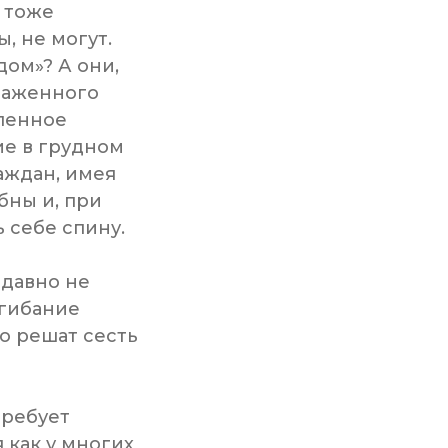
 тоже
, не могут.
дом»? А они,
ыраженного
еленное
ие в грудном
аждан, имея
бны и, при
 себе спину.
 давно не
сгибание
но решат сесть
требует
 как у многих