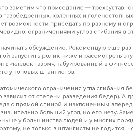
 что заметим что приседание — трехсуставн
в тазобедренных, коленных и голеностопных 
ет возможности приседать по разному и ог
чевидно, ограничениями углов сгибания в эт
т начинать обсуждение, Рекомендую еще раз
гой запустить ролик ниже и рассмотреть эт
ть «клевок тазом», табуированный в фитнесе 
сто у топовых штангистов.
натомического ограничения угла сгибания б
о зависит от степени разведения бедер). А д
седа с прямой спиной и наклоненным вперед
значительно больший угол, но его нету. Заме
еньше у большинства людей и у многих порядк
оэтому, не только в штангисты не годится, 