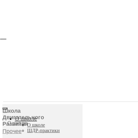
Школа
Двигательного
О школе
О школе
Развития
О школе
ШДР-практики
Прочее