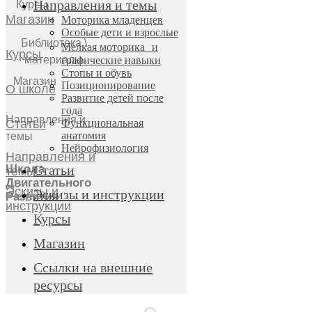
Направления и темы
Курсы
Магазин
Моторика младенцев
Особые дети и взрослые
Библиотека \
Мелкая моторика и
Курсы
материалы
графические навыки
Стопы и обувь
Магазин
Позиционирование
О школе
Развитие детей после
года
Направления и
Статьи
Функциональная
анатомия
темы
Нейрофизиология
Направления и
Школа
Статьи
темы
Двигательного
Эскизы и
Эскизы и инструкции
Развития
инструкции
Курсы
Магазин
Ссылки на внешние
ресурсы